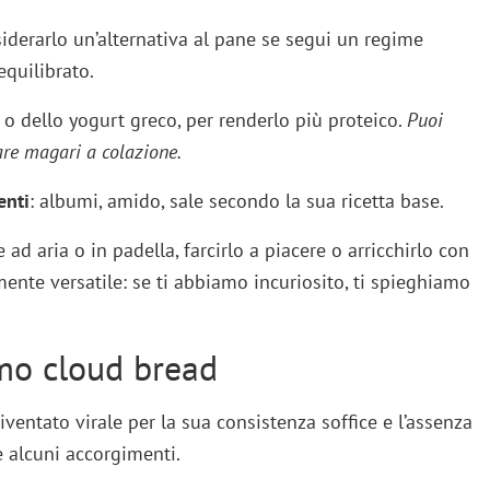
siderarlo un’alternativa al pane se segui un regime
quilibrato.
o dello yogurt greco, per renderlo più proteico.
Puoi
are magari a colazione.
enti
: albumi, amido, sale secondo la sua ricetta base.
e ad aria o in padella, farcirlo a piacere o arricchirlo con
ente versatile: se ti abbiamo incuriosito, ti spieghiamo
mo cloud bread
diventato virale per la sua consistenza soffice e l’assenza
e alcuni accorgimenti.