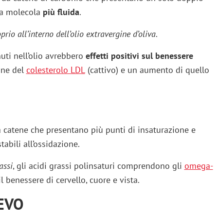
 la molecola
più fluida
.
rio all’interno dell’olio extravergine d’oliva
.
nuti nell’olio avrebbero
effetti positivi sul benessere
one del
colesterolo LDL
(cattivo) e un aumento di quello
da catene che presentano più punti di insaturazione e
tabili all’ossidazione.
assi
, gli acidi grassi polinsaturi comprendono gli
omega-
l benessere di cervello, cuore e vista.
 EVO