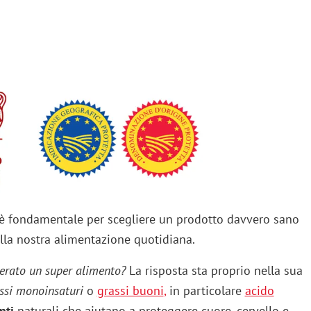
è fondamentale per scegliere un prodotto davvero sano
nella nostra alimentazione quotidiana.
iderato un super alimento?
La risposta sta proprio nella sua
assi monoinsaturi
o
grassi buoni
,
in particolare
acido
nti
naturali che aiutano a proteggere cuore, cervello e