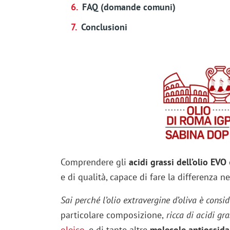
FAQ (domande comuni)
Conclusioni
Comprendere gli
acidi grassi dell’olio EVO
e di qualità, capace di fare la differenza 
Sai perché l’olio extravergine d’oliva è cons
particolare composizione,
ricca di acidi gr
oleico
,
e di tante altre
molecole antiossida