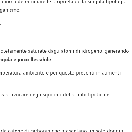
anno a determinare le proprietà della singola tipologia
organismo.
.
letamente saturate dagli atomi di idrogeno, generando
igida e poco flessibile
.
emperatura ambiente e per questo presenti in alimenti
no
provocare degli squilibri del profilo lipidico e
i da catene di carbonio che presentano un solo doppio