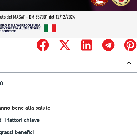
VO
fanno bene alla salute
i i fattori chiave
grassi benefici