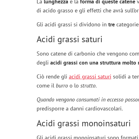
La
lunghezza
e la
forma di queste catene
v
di acido grasso e gli effetti che avrà sull’
Gli acidi grassi si dividono in
tre
categorie
Acidi grassi saturi
Sono catene di carbonio che vengono comp
degli
acidi grassi con una struttura molto r
Ciò rende gli
acidi grassi saturi
solidi a t
come il
burro
o lo
strutto
.
Quando vengono consumati in eccesso posso
predisporre a danni cardiovascolari.
Acidi grassi monoinsaturi
Gli acidi grassi monoinsaturi sono format