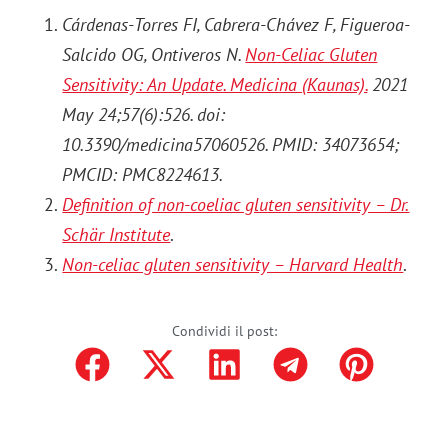
Cárdenas-Torres FI, Cabrera-Chávez F, Figueroa-
Salcido OG, Ontiveros N.
Non-Celiac Gluten
Sensitivity: An Update. Medicina (Kaunas).
2021
May 24;57(6):526. doi:
10.3390/medicina57060526. PMID: 34073654;
PMCID: PMC8224613.
Definition of non-coeliac gluten sensitivity – Dr.
Schär Institute
.
Non-celiac gluten sensitivity – Harvard Health
.
Condividi il post: