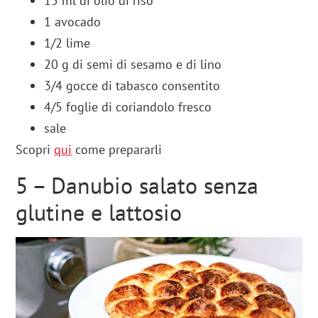
15
ml
di
olio di riso
1
avocado
1/2
lime
20
g
di
semi di sesamo e di lino
3/4
gocce
di
tabasco
consentito
4/5
foglie
di
coriandolo
fresco
sale
Scopri
qui
come prepararli
5 – Danubio salato senza
glutine e lattosio