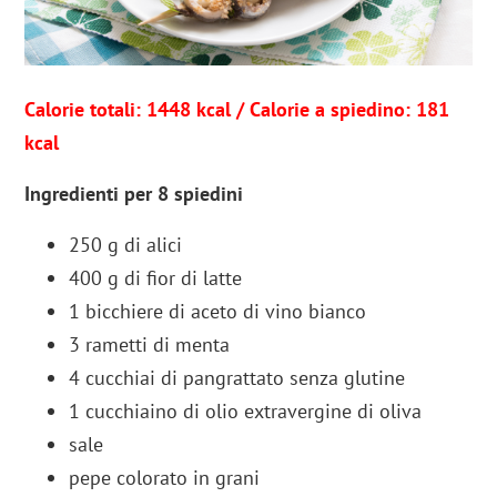
Calorie totali: 1448 kcal
/ Cal
or
ie a spiedino: 181
kcal
Ingredienti per 8 spiedini
250
g
di
alici
400
g
di
fior di latte
1
bicchiere
di
aceto di vino bianco
3
rametti
di
menta
4
cucchiai
di
pangrattato
senza glutine
1
cucchiaino
di
olio extravergine di oliva
sale
pepe
colorato in grani