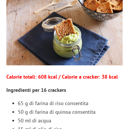
Calorie totali: 608 kcal / Calorie a
cracker
: 38 kcal
Ingredienti per 16 crackers
65
g
di
farina di riso
consentita
50
g
di
farina di quinoa
consentita
50
ml
di
acqua