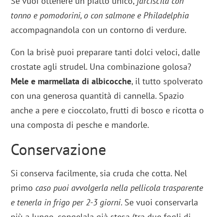
Se vuoi ottenere un piatto unico,
farciscila con
tonno e pomodorini, o con salmone e Philadelphia
accompagnandola con un contorno di verdure.
Con la brisè puoi preparare tanti dolci veloci, dalle
crostate agli strudel. Una combinazione golosa?
Mele e marmellata di albicocche
, il tutto spolverato
con una generosa quantità di cannella. Spazio
anche a pere e cioccolato, frutti di bosco e ricotta o
una composta di pesche e mandorle.
Conservazione
Si conserva facilmente, sia cruda che cotta. Nel
primo
caso puoi avvolgerla nella pellicola trasparente
e tenerla in frigo per 2-3 giorni
. Se vuoi conservarla
più a lungo, congelala già stesa (tra due fogli di