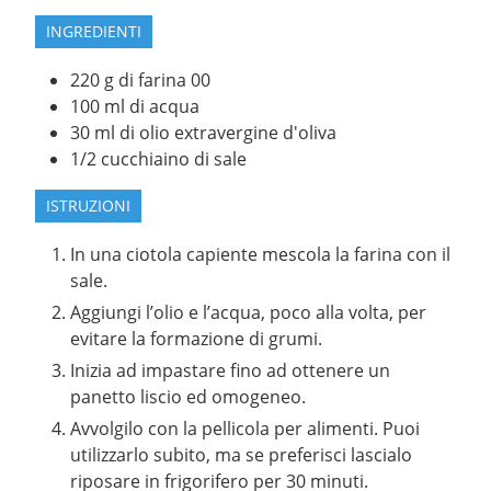
INGREDIENTI
220
g
di farina 00
100
ml
di acqua
30
ml
di olio extravergine d'oliva
1/2
cucchiaino
di sale
ISTRUZIONI
In una ciotola capiente mescola la farina con il
sale.
Aggiungi l’olio e l’acqua, poco alla volta, per
evitare la formazione di grumi.
Inizia ad impastare fino ad ottenere un
panetto liscio ed omogeneo.
Avvolgilo con la pellicola per alimenti. Puoi
utilizzarlo subito, ma se preferisci lascialo
riposare in frigorifero per 30 minuti.