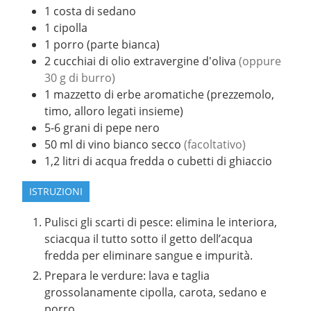
1
costa di sedano
1
cipolla
1
porro (parte bianca)
2
cucchiai
di olio extravergine d'oliva
(oppure
30 g di burro)
1
mazzetto
di erbe aromatiche (prezzemolo,
timo, alloro legati insieme)
5-6
grani
di pepe nero
50
ml
di vino bianco secco
(facoltativo)
1,2
litri
di acqua fredda o cubetti di ghiaccio
ISTRUZIONI
Pulisci gli scarti di pesce: elimina le interiora,
sciacqua il tutto sotto il getto dell’acqua
fredda per eliminare sangue e impurità.
Prepara le verdure: lava e taglia
grossolanamente cipolla, carota, sedano e
porro.