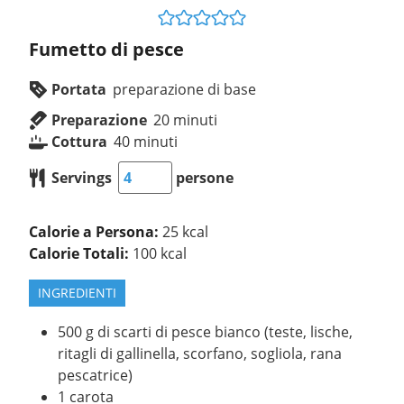
Fumetto di pesce
Portata
preparazione di base
Preparazione
20
minuti
Cottura
40
minuti
Servings
persone
Calorie a Persona:
25 kcal
Calorie Totali:
100 kcal
INGREDIENTI
500
g
di scarti di pesce bianco (teste, lische,
ritagli di gallinella, scorfano, sogliola, rana
pescatrice)
1
carota