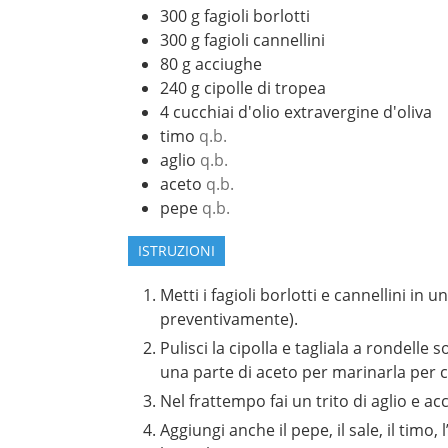
300
g
fagioli borlotti
300
g
fagioli cannellini
80
g
acciughe
240
g
cipolle di tropea
4
cucchiai d'olio extravergine d'oliva
timo
q.b.
aglio
q.b.
aceto
q.b.
pepe
q.b.
ISTRUZIONI
Metti i fagioli borlotti e cannellini in un
preventivamente).
Pulisci la cipolla e tagliala a rondelle 
una parte di aceto per marinarla per c
Nel frattempo fai un trito di aglio e ac
Aggiungi anche il pepe, il sale, il tim