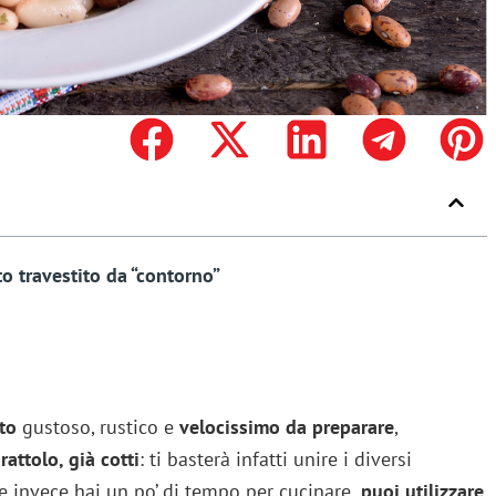
o travestito da “contorno”
to
gustoso, rustico e
velocissimo da preparare
,
rattolo, già cotti
: ti basterà infatti unire i diversi
Se invece hai un po’ di tempo per cucinare,
puoi utilizzare