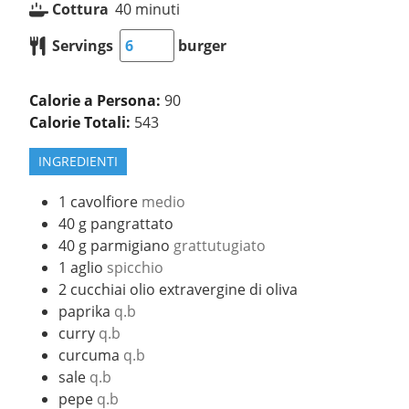
Cottura
40
minuti
Servings
burger
Calorie a Persona:
90
Calorie Totali:
543
INGREDIENTI
1
cavolfiore
medio
40
g
pangrattato
40
g
parmigiano
grattutugiato
1
aglio
spicchio
2
cucchiai
olio extravergine di oliva
paprika
q.b
curry
q.b
curcuma
q.b
sale
q.b
pepe
q.b