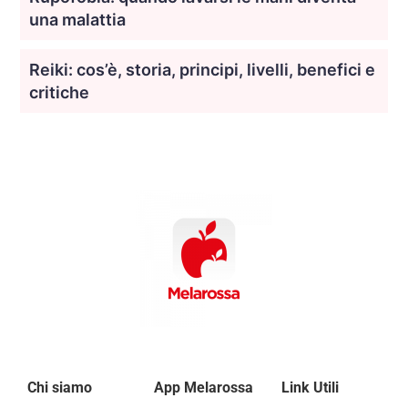
una malattia
Reiki: cos’è, storia, principi, livelli, benefici e
critiche
Chi siamo
App Melarossa
Link Utili