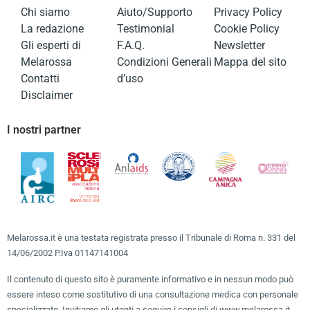
Chi siamo
Aiuto/Supporto
Privacy Policy
La redazione
Testimonial
Cookie Policy
Gli esperti di
F.A.Q.
Newsletter
Melarossa
Condizioni Generali
Mappa del sito
Contatti
d’uso
Disclaimer
I nostri partner
Melarossa.it è una testata registrata presso il Tribunale di Roma n. 331 del
14/06/2002 P.Iva 01147141004
Il contenuto di questo sito è puramente informativo e in nessun modo può
essere inteso come sostitutivo di una consultazione medica con personale
specializzato. Invitiamo gli utenti a seguire i consigli di www.melarossa.it