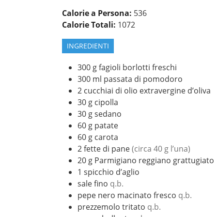
Calorie a Persona:
536
Calorie Totali:
1072
INGREDIENTI
300
g
fagioli borlotti freschi
300
ml
passata di pomodoro
2
cucchiai di olio extravergine d’oliva
30
g
cipolla
30
g
sedano
60
g
patate
60
g
carota
2
fette di pane
(circa 40 g l’una)
20
g
Parmigiano reggiano grattugiato
1
spicchio d’aglio
sale fino
q.b.
pepe nero macinato fresco
q.b.
prezzemolo tritato
q.b.