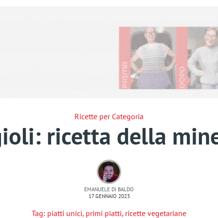
Ricette per Categoria
ioli: ricetta della mine
EMANUELE DI BALDO
17 GENNAIO 2023
Tag:
piatti unici
,
primi piatti
,
ricette vegetariane