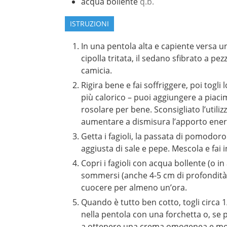
acqua bollente
q.b.
ISTRUZIONI
In una pentola alta e capiente versa un 
cipolla tritata, il sedano sfibrato a pezz
camicia.
Rigira bene e fai soffriggere, poi togli
più calorico – puoi aggiungere a piacim
rosolare per bene. Sconsigliato l’utili
aumentare a dismisura l’apporto ener
Getta i fagioli, la passata di pomodor
aggiusta di sale e pepe. Mescola e fai 
Copri i fagioli con acqua bollente (o i
sommersi (anche 4-5 cm di profondità)
cuocere per almeno un’ora.
Quando è tutto ben cotto, togli circa 1/4
nella pentola con una forchetta o, se pr
a ottenere una crema omogenea e morbid