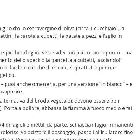
giro d’olio extravergine di oliva (circa 1 cucchiaio), la
ettini, la carota a cubetti, le patate a pezzi e l’aglio in
 lo spicchio d’aglio. Se desideri un piatto più saporito – ma
ento dello speck o la pancetta a cubetti, lasciandoli
zzo di lardo e cotiche di maiale, soprattutto per non
getico.
o – puoi anche ometterla, per una versione “in bianco” – e
insaporire.
n alternativa del brodo vegetale); devono essere ben
. Porta a bollore, abbassa la fiamma a fuoco medio e fai
 di fagioli e mettili da parte. Schiaccia i fagioli rimanenti
eferisci velocizzare il passaggio, passali al frullatore fino
a. Poi aggiungi i fagioli interi messi da parte.