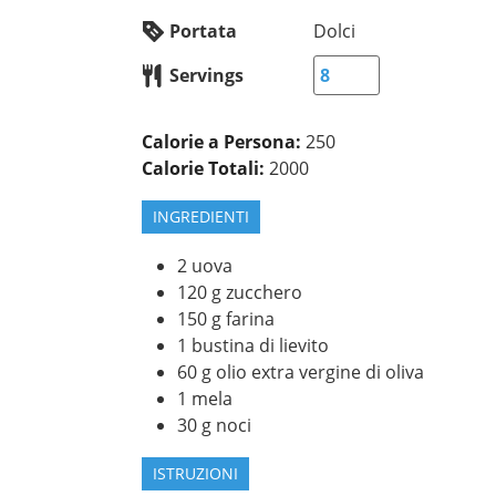
Portata
Dolci
Servings
Calorie a Persona:
250
Calorie Totali:
2000
INGREDIENTI
2
uova
120
g
zucchero
150
g
farina
1
bustina di lievito
60
g
olio extra vergine di oliva
1
mela
30
g
noci
ISTRUZIONI