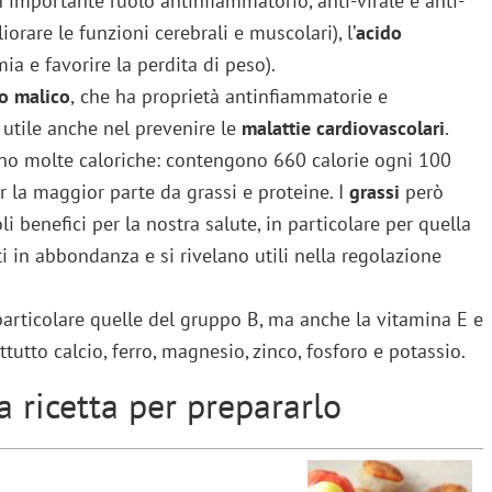
 importante ruolo antinfiammatorio, anti-virale e anti-
iorare le funzioni cerebrali e muscolari), l’
acido
mia e favorire la perdita di peso).
o malico
,
che ha proprietà antinfiammatorie e
 utile anche nel prevenire le
malattie cardiovascolari
.
ono molte caloriche: contengono 660 calorie ogni 100
 la maggior parte da grassi e proteine. I
grassi
però
 benefici per la nostra salute, in particolare per quella
 in abbondanza e si rivelano utili nella regolazione
 particolare quelle del gruppo B, ma anche la vitamina E e
ttutto calcio, ferro, magnesio, zinco, fosforo e potassio.
a ricetta per prepararlo