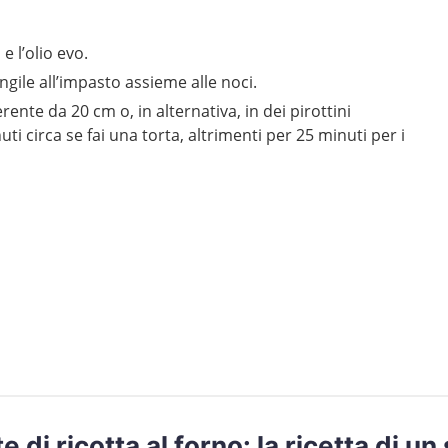
 e l’olio evo.
ungile all’impasto assieme alle noci.
ente da 20 cm o, in alternativa, in dei pirottini
 circa se fai una torta, altrimenti per 25 minuti per i
e di ricotta al forno: la ricetta di u