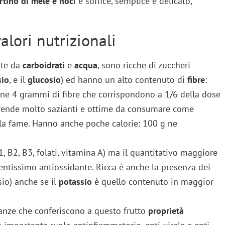
rtino di mele e noc
i è soffice, semplice e delicato,
alori nutrizionali
nte da
carboidrati
e
acqua
, sono ricche di zuccheri
sio
, e il
glucosio
) ed hanno un alto contenuto di
fibre
:
ne 4 grammi di fibre che corrispondono a 1/6 della dose
 rende molto sazianti e ottime da consumare come
 la fame. Hanno anche poche calorie: 100 g ne
, B2, B3, folati, vitamina A) ma il quantitativo maggiore
entissimo antiossidante. Ricca è anche la presenza dei
sio) anche se il
potassio
è quello contenuto in maggior
anze che conferiscono a questo frutto
proprietà