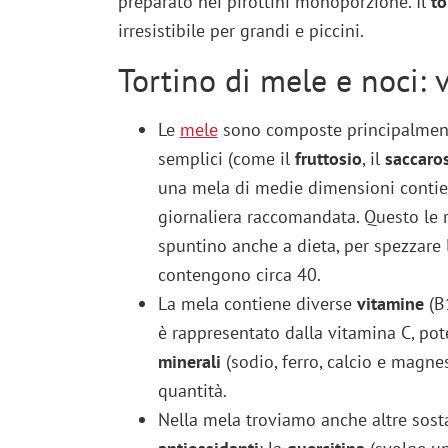
preparato nei pirottini monoporzione. Il
to
irresistibile per grandi e piccini.
Tortino di mele e noci: v
Le
mele
sono composte principalme
semplici (come il
fruttosio
, il
saccaro
una mela di medie dimensioni contie
giornaliera raccomandata. Questo le
spuntino anche a dieta, per spezzare
contengono circa 40.
La mela contiene diverse
vitamine
(B1
è rappresentato dalla vitamina C, pot
minerali
(sodio, ferro, calcio e magne
quantità.
Nella mela troviamo anche altre sost