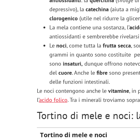
antiossidanti
: la
quercitina
(svolge un
depressivo), la
catechina
(aiuta a migl
clorogenico
(utile nel ridurre la glice
La mela contiene una sostanza, l’
acid
antiossidanti e sembrerebbe rivelarsi
Le
noci
, come tutta la
frutta secca
, s
grammi in quanto sono costituite per
sono
insaturi,
dunque offrono notevoli
del
cuore
. Anche le
fibre
sono presenti
delle funzioni intestinali.
Le noci contengono anche le
vitamine
, in
l’
acido folico
. Tra i minerali troviamo sopra
Tortino di mele e noci: l
Tortino di mele e noci