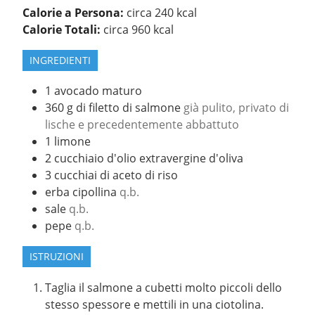
Calorie a Persona:
circa 240 kcal
Calorie Totali:
circa 960 kcal
INGREDIENTI
1
avocado maturo
360
g
di filetto di salmone
già pulito, privato di
lische e precedentemente abbattuto
1
limone
2
cucchiaio
d'olio extravergine d'oliva
3
cucchiai
di aceto di riso
erba cipollina
q.b.
sale
q.b.
pepe
q.b.
ISTRUZIONI
Taglia il salmone a cubetti molto piccoli dello
stesso spessore e mettili in una ciotolina.