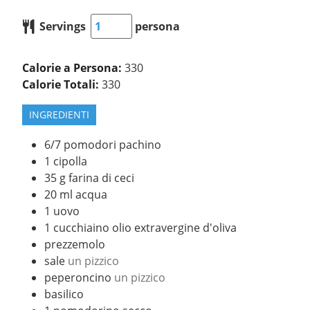
Servings
persona
Calorie a Persona:
330
Calorie Totali:
330
INGREDIENTI
6/7
pomodori pachino
1
cipolla
35
g
farina di ceci
20
ml
acqua
1
uovo
1
cucchiaino
olio extravergine d'oliva
prezzemolo
sale
un pizzico
peperoncino
un pizzico
basilico