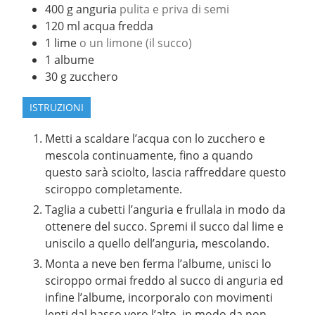
400
g
anguria
pulita e priva di semi
120
ml
acqua fredda
1
lime
o un limone (il succo)
1
albume
30
g
zucchero
ISTRUZIONI
Metti a scaldare l’acqua con lo zucchero e
mescola continuamente, fino a quando
questo sarà sciolto, lascia raffreddare questo
sciroppo completamente.
Taglia a cubetti l’anguria e frullala in modo da
ottenere del succo. Spremi il succo dal lime e
uniscilo a quello dell’anguria, mescolando.
Monta a neve ben ferma l’albume, unisci lo
sciroppo ormai freddo al succo di anguria ed
infine l’albume, incorporalo con movimenti
lenti dal basso vero l’alto, in modo da non