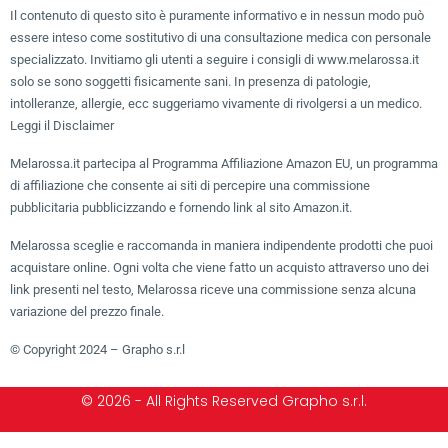
Il contenuto di questo sito è puramente informativo e in nessun modo può
essere inteso come sostitutivo di una consultazione medica con personale
specializzato. Invitiamo gli utenti a seguire i consigli di www.melarossa.it
solo se sono soggetti fisicamente sani. In presenza di patologie,
intolleranze, allergie, ecc suggeriamo vivamente di rivolgersi a un medico.
Leggi il Disclaimer
Melarossa.it partecipa al Programma Affiliazione Amazon EU, un programma
di affiliazione che consente ai siti di percepire una commissione
pubblicitaria pubblicizzando e fornendo link al sito Amazon.it.
Melarossa sceglie e raccomanda in maniera indipendente prodotti che puoi
acquistare online. Ogni volta che viene fatto un acquisto attraverso uno dei
link presenti nel testo, Melarossa riceve una commissione senza alcuna
variazione del prezzo finale.
© Copyright 2024 – Grapho s.r.l
© 2026 - All Rights Reserved Grapho s.r.l.