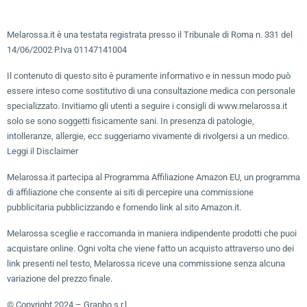
Melarossa.it è una testata registrata presso il Tribunale di Roma n. 331 del
14/06/2002 P.Iva 01147141004
Il contenuto di questo sito è puramente informativo e in nessun modo può
essere inteso come sostitutivo di una consultazione medica con personale
specializzato. Invitiamo gli utenti a seguire i consigli di www.melarossa.it
solo se sono soggetti fisicamente sani. In presenza di patologie,
intolleranze, allergie, ecc suggeriamo vivamente di rivolgersi a un medico.
Leggi il Disclaimer
Melarossa.it partecipa al Programma Affiliazione Amazon EU, un programma
di affiliazione che consente ai siti di percepire una commissione
pubblicitaria pubblicizzando e fornendo link al sito Amazon.it.
Melarossa sceglie e raccomanda in maniera indipendente prodotti che puoi
acquistare online. Ogni volta che viene fatto un acquisto attraverso uno dei
link presenti nel testo, Melarossa riceve una commissione senza alcuna
variazione del prezzo finale.
© Copyright 2024 – Grapho s.r.l