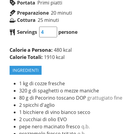
Portata
Primi piatti
Preparazione
20
minuti
Cottura
25
minuti
Servings
persone
Calorie a Persona:
480 kcal
Calorie Totali:
1910 kcal
INGREDIENTI
1
kg
di cozze fresche
320
g
di spaghetti o mezze maniche
80
g
di Pecorino toscano DOP
grattugiato fine
2
spicchi
d'aglio
1
bicchiere
di vino bianco secco
2
cucchiai
di olio EVO
pepe nero macinato fresco
q.b.
prezzemolo fresco tritato
q.b.