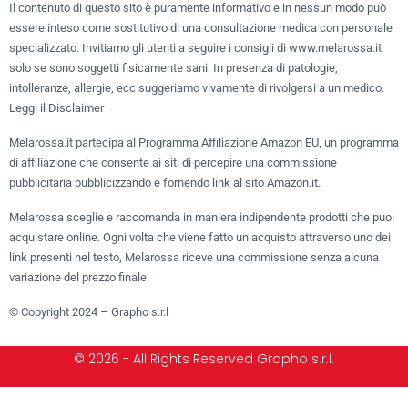
Il contenuto di questo sito è puramente informativo e in nessun modo può
essere inteso come sostitutivo di una consultazione medica con personale
specializzato. Invitiamo gli utenti a seguire i consigli di www.melarossa.it
solo se sono soggetti fisicamente sani. In presenza di patologie,
intolleranze, allergie, ecc suggeriamo vivamente di rivolgersi a un medico.
Leggi il Disclaimer
Melarossa.it partecipa al Programma Affiliazione Amazon EU, un programma
di affiliazione che consente ai siti di percepire una commissione
pubblicitaria pubblicizzando e fornendo link al sito Amazon.it.
Melarossa sceglie e raccomanda in maniera indipendente prodotti che puoi
acquistare online. Ogni volta che viene fatto un acquisto attraverso uno dei
link presenti nel testo, Melarossa riceve una commissione senza alcuna
variazione del prezzo finale.
© Copyright 2024 – Grapho s.r.l
© 2026 - All Rights Reserved Grapho s.r.l.