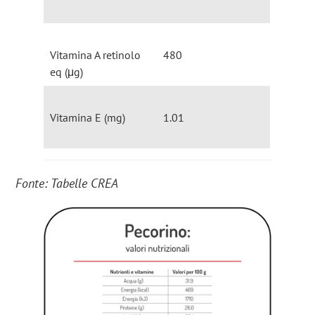
Vitamina A retinolo
480
eq (μg)
Vitamina E (mg)
1.01
Fonte: Tabelle CREA