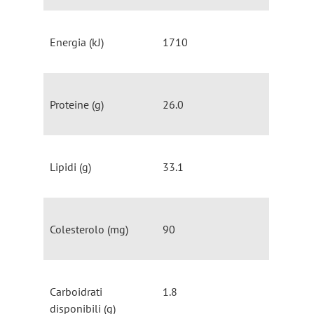
Energia (kJ)
1710
Proteine (g)
26.0
Lipidi (g)
33.1
Colesterolo (mg)
90
Carboidrati
1.8
disponibili (g)