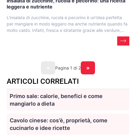
Insalata di zucchine, rucola e pecorino: una ricetta
leggera e nutriente
L'insalata di zucchine, rucola e pecorino è un'idea perfetta
per mangiare in modo leggero ma anche nutriente quando fa
molto caldo. Infatti, fresca e idratante grazie alle verdure,…
«
»
Pagina
1
di 2
ARTICOLI CORRELATI
Primo sale: calorie, benefici e come
mangiarlo a dieta
Cavolo cinese: cos’è, proprietà, come
cucinarlo e idee ricette