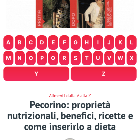
A
B
C
D
E
F
G
H
I
J
K
L
M
N
O
P
Q
R
S
T
U
V
W
X
Y
Z
Alimenti dalla A alla Z
Pecorino: proprietà
nutrizionali, benefici, ricette e
come inserirlo a dieta