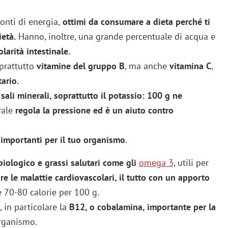
onti di energia,
ottimi da consumare a dieta perché ti
ietà.
Hanno, inoltre, una grande percentuale di acqua e
larità intestinale.
oprattutto
vitamine del gruppo B
, ma anche
vitamina C
,
ario.
sali minerali, soprattutto il potassio: 100 g ne
ale
regola la pressione ed è un aiuto contro
 importanti per il tuo organismo
.
biologico e grassi salutari come gli
omega 3
, utili per
e le malattie cardiovascolari, il tutto con un apporto
le 70-80 calorie per 100 g.
, in particolare la
B12, o cobalamina, importante per la
organismo.