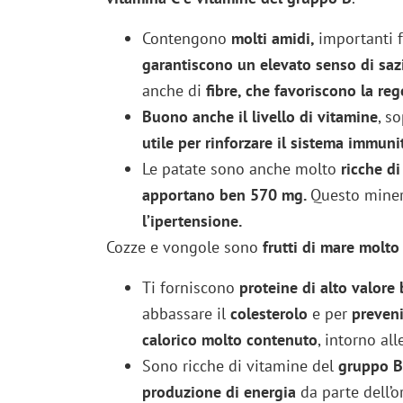
Contengono
molti amidi,
importanti f
garantiscono
un
elevato senso di saz
anche di
fibre, che favoriscono la rego
Buono anche il livello di vitamine
, s
utile per rinforzare il sistema immunit
Le patate sono anche molto
ricche di 
apportano ben 570 mg.
Questo miner
l’ipertensione.
Cozze e vongole sono
frutti di mare molto
Ti forniscono
proteine di alto valore 
abbassare il
colesterolo
e per
prevenir
calorico molto contenuto
, intorno al
Sono ricche di vitamine del
gruppo B
produzione di energia
da parte dell’