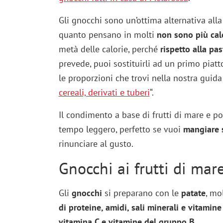
Gli gnocchi sono un’ottima alternativa alla
quanto pensano in molti
non sono più calo
metà delle calorie, perché
rispetto alla pa
prevede, puoi sostituirli ad un primo piatt
le proporzioni che trovi nella nostra guida
cereali, derivati e tuberi
“.
Il condimento a base di frutti di mare e 
tempo leggero, perfetto se vuoi
mangiare 
rinunciare al gusto.
Gnocchi ai frutti di mare
Gli
gnocchi
si preparano con le
patate
, mo
di proteine, amidi, sali minerali e vitami
vitamina C e vitamine del gruppo B
.