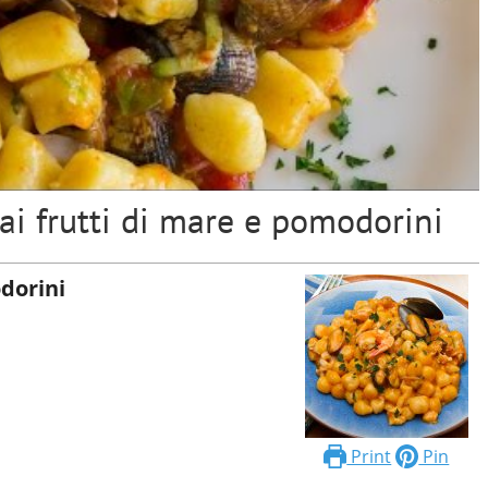
 ai frutti di mare e pomodorini
dorini
Print
Pin