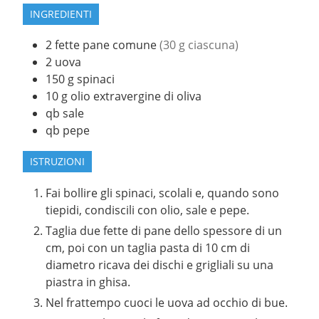
INGREDIENTI
2
fette
pane comune
(30 g ciascuna)
2
uova
150
g
spinaci
10
g
olio extravergine di oliva
qb
sale
qb
pepe
ISTRUZIONI
Fai bollire gli spinaci, scolali e, quando sono
tiepidi, condiscili con olio, sale e pepe.
Taglia due fette di pane dello spessore di un
cm, poi con un taglia pasta di 10 cm di
diametro ricava dei dischi e grigliali su una
piastra in ghisa.
Nel frattempo cuoci le uova ad occhio di bue.