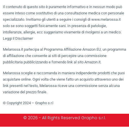
Il contenuto di questo sito è puramente informativo e in nessun modo può
essere inteso come sostitutivo di una consultazione medica con personale
specializzato. Invitiamo gli utenti a seguire i consigli di www.melarossa.it
solo se sono soggetti fisicamente sani. In presenza di patologie,
intolleranze, allergie, ecc suggeriamo vivamente di rivolgersi a un medico.
Leggi il Disclaimer
Melarossa.it partecipa al Programma Affiliazione Amazon EU, un programma
di affiliazione che consente ai siti di percepire una commissione
pubblicitaria pubblicizzando e fornendo link al sito Amazon.it.
Melarossa sceglie e raccomanda in maniera indipendente prodotti che puoi
acquistare online. Ogni volta che viene fatto un acquisto attraverso uno dei
link presenti nel testo, Melarossa riceve una commissione senza alcuna
variazione del prezzo finale.
© Copyright 2024 – Grapho s.r.l
© 2026 - All Rights Reserved Grapho s.r.l.