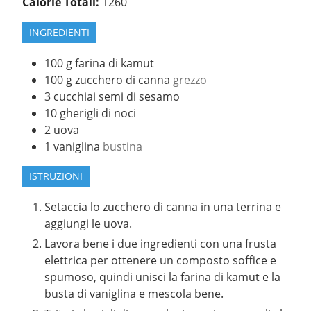
Calorie Totali:
1260
INGREDIENTI
100
g
farina di kamut
100
g
zucchero di canna
grezzo
3
cucchiai
semi di sesamo
10
gherigli di noci
2
uova
1
vaniglina
bustina
ISTRUZIONI
Setaccia lo zucchero di canna in una terrina e
aggiungi le uova.
Lavora bene i due ingredienti con una frusta
elettrica per ottenere un composto soffice e
spumoso, quindi unisci la farina di kamut e la
busta di vaniglina e mescola bene.