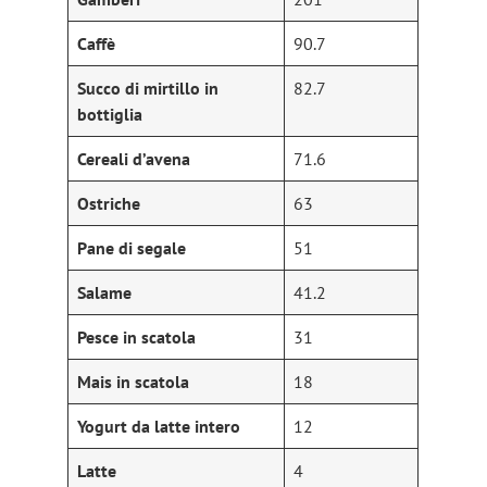
Caffè
90.7
Succo di mirtillo in
82.7
bottiglia
Cereali d’avena
71.6
Ostriche
63
Pane di segale
51
Salame
41.2
Pesce in scatola
31
Mais in scatola
18
Yogurt da latte intero
12
Latte
4