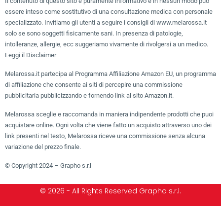
Il contenuto di questo sito è puramente informativo e in nessun modo può
essere inteso come sostitutivo di una consultazione medica con personale
specializzato. Invitiamo gli utenti a seguire i consigli di www.melarossa.it
solo se sono soggetti fisicamente sani. In presenza di patologie,
intolleranze, allergie, ecc suggeriamo vivamente di rivolgersi a un medico.
Leggi il Disclaimer
Melarossa.it partecipa al Programma Affiliazione Amazon EU, un programma
di affiliazione che consente ai siti di percepire una commissione
pubblicitaria pubblicizzando e fornendo link al sito Amazon.it.
Melarossa sceglie e raccomanda in maniera indipendente prodotti che puoi
acquistare online. Ogni volta che viene fatto un acquisto attraverso uno dei
link presenti nel testo, Melarossa riceve una commissione senza alcuna
variazione del prezzo finale.
© Copyright 2024 – Grapho s.r.l
© 2026 - All Rights Reserved Grapho s.r.l.