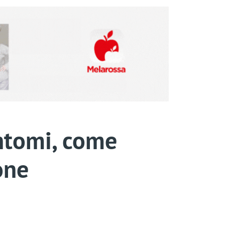
intomi, come
one