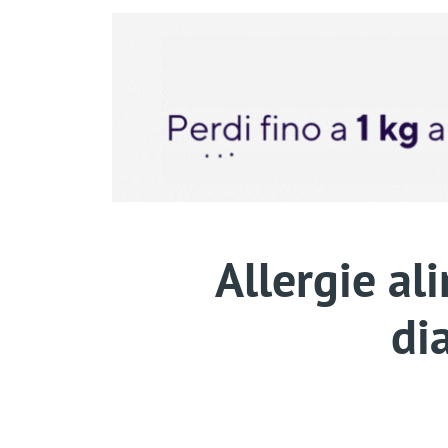
Allergie al
di