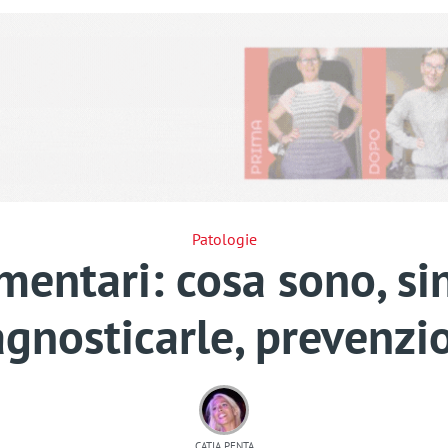
Patologie
imentari: cosa sono, s
agnosticarle, prevenzi
CATIA PENTA