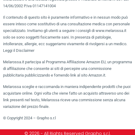
14/06/2002 P.Iva 01147141004
Il contenuto di questo sito è puramente informativo e in nessun modo può
essere inteso come sostitutivo di una consultazione medica con personale
specializzato. Invitiamo gli utenti a seguire i consigli di www.melarossa.it
solo se sono soggetti fisicamente sani. In presenza di patologie,
intolleranze, allergie, ecc suggeriamo vivamente di rivolgersi a un medico.
Leggi il Disclaimer
Melarossa.it partecipa al Programma Affiliazione Amazon EU, un programma
di affiliazione che consente ai siti di percepire una commissione
pubblicitaria pubblicizzando e fornendo link al sito Amazon.it.
Melarossa sceglie e raccomanda in maniera indipendente prodotti che puoi
acquistare online. Ogni volta che viene fatto un acquisto attraverso uno dei
link presenti nel testo, Melarossa riceve una commissione senza alcuna
variazione del prezzo finale.
© Copyright 2024 – Grapho s.r.l
© 2026 - All Rights Reserved Grapho s.r.l.