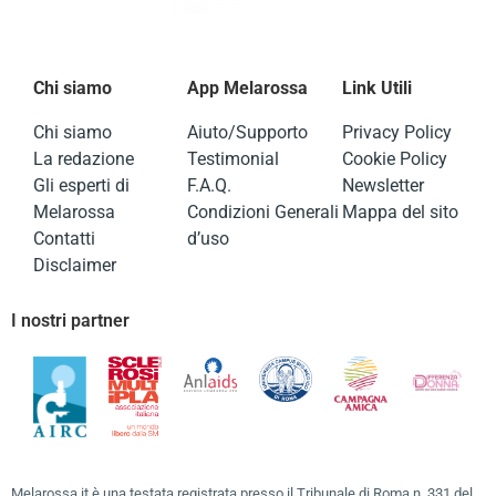
Chi siamo
App Melarossa
Link Utili
Chi siamo
Aiuto/Supporto
Privacy Policy
La redazione
Testimonial
Cookie Policy
Gli esperti di
F.A.Q.
Newsletter
Melarossa
Condizioni Generali
Mappa del sito
Contatti
d’uso
Disclaimer
I nostri partner
Melarossa.it è una testata registrata presso il Tribunale di Roma n. 331 del