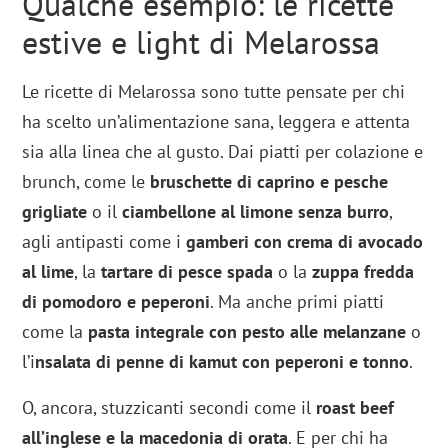
Qualche esempio: le ricette
estive e light di Melarossa
Le ricette di Melarossa sono tutte pensate per chi
ha scelto un’alimentazione sana, leggera e attenta
sia alla linea che al gusto. Dai piatti per colazione e
brunch, come le
bruschette di caprino e pesche
grigliate
o il
ciambellone al limone senza burro
,
agli antipasti come i
gamberi con crema di avocado
al lime
, la
tartare di pesce spada
o la
zuppa fredda
di pomodoro e peperoni
. Ma anche primi piatti
come la
pasta integrale con pesto alle melanzane
o
l’i
nsalata di penne di kamut con peperoni e tonno
.
O, ancora, stuzzicanti secondi come il
roast beef
all’inglese e la macedonia di orata
. E per chi ha