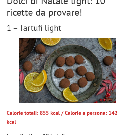
Dolci di Natale light: 10
ricette da provare!
1 – Tartufi light
Calorie totali: 855 kcal / Calorie a persona: 142
kcal