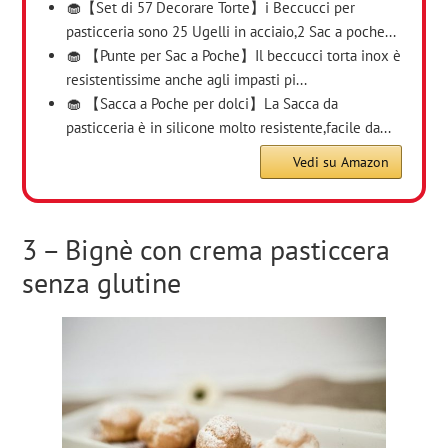
🧁【Set di 57 Decorare Torte】i Beccucci per
pasticceria sono 25 Ugelli in acciaio,2 Sac a poche...
🧁 【Punte per Sac a Poche】Il beccucci torta inox è
resistentissime anche agli impasti pi...
🧁 【Sacca a Poche per dolci】La Sacca da
pasticceria è in silicone molto resistente,facile da...
Vedi su Amazon
3 – Bignè con crema pasticcera
senza glutine