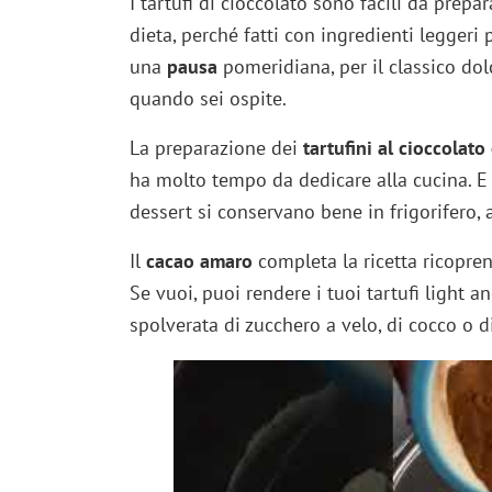
I tartufi di cioccolato sono facili da prep
dieta, perché fatti con ingredienti leggeri p
una
pausa
pomeridiana, per il classico do
quando sei ospite.
La preparazione dei
tartufini al cioccolato
ha molto tempo da dedicare alla cucina. E p
dessert si conservano bene in frigorifero, a
Il
cacao amaro
completa la ricetta ricoprend
Se vuoi, puoi rendere i tuoi tartufi light 
spolverata di zucchero a velo, di cocco o d