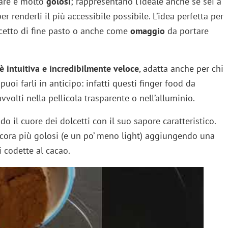
arare e molto
golosi
; rappresentano l’ideale anche se sei a
er renderli il più accessibile possibile. L’idea perfetta per
lcetto di fine pasto o anche come
omaggio
da portare
 è intuitiva e incredibilmente veloce
, adatta anche per chi
uoi farli in anticipo: infatti questi finger food da
vvolti nella pellicola trasparente o nell’alluminio.
o il cuore dei dolcetti con il suo sapore caratteristico.
ancora più golosi (e un po’ meno light) aggiungendo una
i codette al cacao.