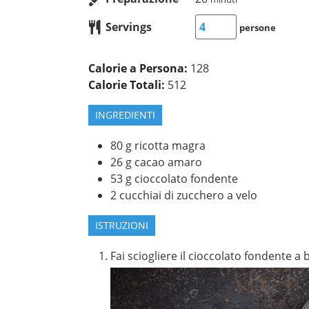
Servings
persone
Calorie a Persona:
128
Calorie Totali:
512
INGREDIENTI
80
g
ricotta magra
26
g
cacao amaro
53
g
cioccolato fondente
2
cucchiai di zucchero a velo
ISTRUZIONI
Fai sciogliere il cioccolato fondente a