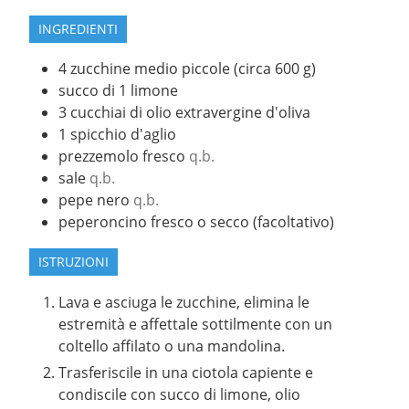
INGREDIENTI
4
zucchine medio piccole (circa 600 g)
succo di 1 limone
3
cucchiai
di olio extravergine d'oliva
1
spicchio d'aglio
prezzemolo fresco
q.b.
sale
q.b.
pepe nero
q.b.
peperoncino fresco o secco (facoltativo)
ISTRUZIONI
Lava e asciuga le zucchine, elimina le
estremità e affettale sottilmente con un
coltello affilato o una mandolina.
Trasferiscile in una ciotola capiente e
condiscile con succo di limone, olio