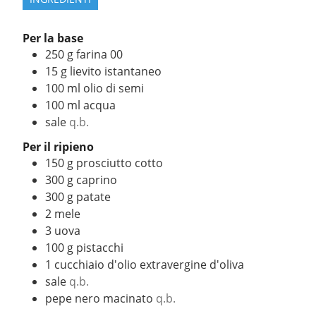
Per la base
250
g
farina 00
15
g
lievito istantaneo
100
ml
olio di semi
100
ml
acqua
sale
q.b.
Per il ripieno
150
g
prosciutto cotto
300
g
caprino
300
g
patate
2
mele
3
uova
100
g
pistacchi
1
cucchiaio d'olio extravergine d'oliva
sale
q.b.
pepe nero macinato
q.b.