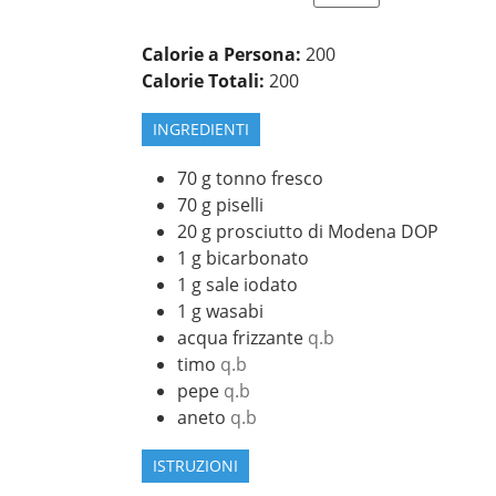
Calorie a Persona:
200
Calorie Totali:
200
INGREDIENTI
70
g
tonno fresco
70
g
piselli
20
g
prosciutto di Modena DOP
1
g
bicarbonato
1
g
sale iodato
1
g
wasabi
acqua frizzante
q.b
timo
q.b
pepe
q.b
aneto
q.b
ISTRUZIONI