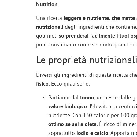
Nutrition.
Una ricetta
leggera e nutriente, che mette 
nutrizionali
degli ingredienti che contiene.
gourmet,
sorprenderai facilmente i tuoi osp
puoi consumarlo come secondo quando il 
Le proprietà nutrizional
Diversi gli ingredienti di questa ricetta ch
fisico
. Ecco quali sono.
Partiamo dal
tonno
, un pesce dalle g
valore biologico
: l’elevata concentra
nutriente. Con 130 calorie per 100 g
ottimo se sei a dieta
. È ricco di mine
soprattutto
iodio e calcio
. Apporta mo