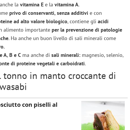
 anche la
vitamina E
e la
vitamina A
.
lume
privo di conservanti, senza additivi
e con
teine ad alto valore biologico
, contiene gli
acidi
un alimento importante
per la prevenzione di patologie
ache
. Ha anche un buon livello di sali minerali come
ro.
 A, B e C
ma anche di
sali minerali:
magnesio, selenio,
onte di proteine vegetali e carboidrati
.
il tonno in manto croccante di
 wasabi
ciutto con piselli al