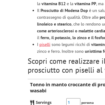
la
vitamina B12
e la
vitamina PP
, ma
Il
Prosciutto di Modena Dop
è un sa
contrassegno di qualità. Oltre alle
pro
linoleico e stearico
, che lo rendono 
come arteriosclerosi o malattie cardi
il
ferro, il potassio, lo zinco e il fosfo
I
piselli
sono legumi ricchi di
vitamine
zinco e ferro. Inoltre sono
un’ottima f
Scopri come realizzare 
prosciutto con piselli al
Tonno in manto croccante di pros
wasabi
Servings
persona