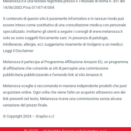
Melarossa.it è una testata registrata presso il Tribunale di Roma n. 331 del
14/06/2002 P.Iva 01147141004
Il contenuto di questo sito è puramente informativo e in nessun modo può
essere inteso come sostitutivo di una consultazione medica con personale
specializzato. Invitiamo gli utenti a seguire i consigli di www.melarossa.it
solo se sono soggetti fisicamente sani. In presenza di patologie,
intolleranze, allergie, ecc suggeriamo vivamente di rivolgersi a un medico.
Leggi il Disclaimer
Melarossa.it partecipa al Programma Affiliazione Amazon EU, un programma
di affiliazione che consente ai siti di percepire una commissione
pubblicitaria pubblicizzando e fornendo link al sito Amazon.it.
Melarossa sceglie e raccomanda in maniera indipendente prodotti che puoi
acquistare online. Ogni volta che viene fatto un acquisto attraverso uno dei
link presenti nel testo, Melarossa riceve una commissione senza alcuna
variazione del prezzo finale.
© Copyright 2024 – Grapho s.r.l