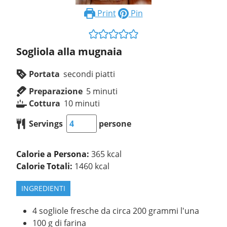
Print
Pin
Sogliola alla mugnaia
Portata
secondi piatti
Preparazione
5
minuti
Cottura
10
minuti
Servings
persone
Calorie a Persona:
365 kcal
Calorie Totali:
1460 kcal
INGREDIENTI
4
sogliole fresche da circa 200 grammi l'una
100
g
di farina