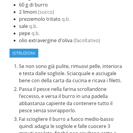
60
g
di burro
2
limoni
(succo)
prezzemolo tritato
q.b.
sale
q.b.
pepe
q.b.
olio extravergine d'oliva
(facoltativo)
ISTRUZIONI
Se non sono già pulite, rimuovi pelle, interiora
e testa dalle sogliole. Sciacquale e asciugale
bene con della carta da cucina e ricava i filetti.
Passa il pesce nella farina scrollandone
l’eccesso, e versa il burro in una padella
abbastanza capiente da contenere tutto il
pesce senza sovrapporlo.
Fai sciogliere il burro a fuoco medio-basso
quindi adagia le sogliole e falle cuocere 3