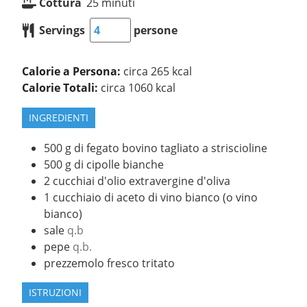
Cottura
25
minuti
Servings
persone
Calorie a Persona:
circa 265 kcal
Calorie Totali:
circa 1060 kcal
INGREDIENTI
500
g
di fegato bovino tagliato a striscioline
500
g
di cipolle bianche
2
cucchiai
d'olio extravergine d'oliva
1
cucchiaio
di aceto di vino bianco (o vino
bianco)
sale
q.b
pepe
q.b.
prezzemolo fresco tritato
ISTRUZIONI