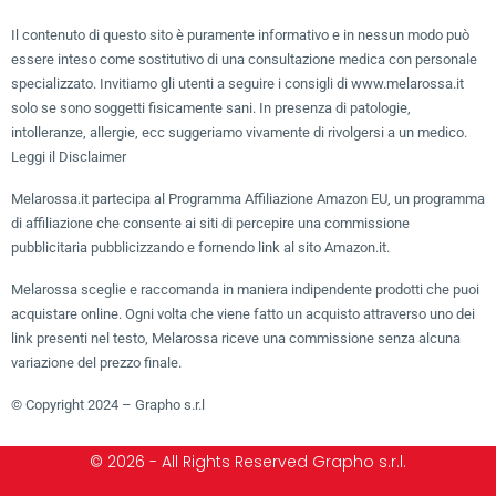
Il contenuto di questo sito è puramente informativo e in nessun modo può
essere inteso come sostitutivo di una consultazione medica con personale
specializzato. Invitiamo gli utenti a seguire i consigli di www.melarossa.it
solo se sono soggetti fisicamente sani. In presenza di patologie,
intolleranze, allergie, ecc suggeriamo vivamente di rivolgersi a un medico.
Leggi il Disclaimer
Melarossa.it partecipa al Programma Affiliazione Amazon EU, un programma
di affiliazione che consente ai siti di percepire una commissione
pubblicitaria pubblicizzando e fornendo link al sito Amazon.it.
Melarossa sceglie e raccomanda in maniera indipendente prodotti che puoi
acquistare online. Ogni volta che viene fatto un acquisto attraverso uno dei
link presenti nel testo, Melarossa riceve una commissione senza alcuna
variazione del prezzo finale.
© Copyright 2024 – Grapho s.r.l
© 2026 - All Rights Reserved Grapho s.r.l.