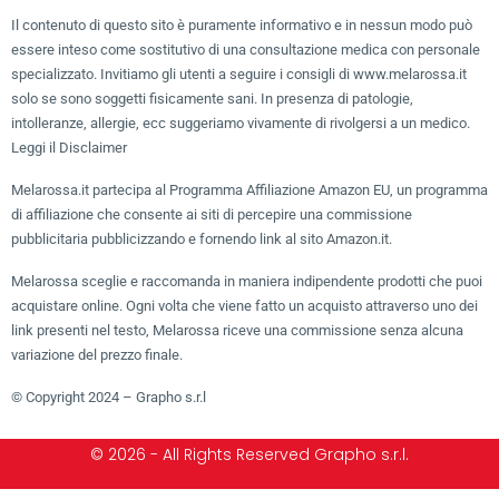
Il contenuto di questo sito è puramente informativo e in nessun modo può
essere inteso come sostitutivo di una consultazione medica con personale
specializzato. Invitiamo gli utenti a seguire i consigli di www.melarossa.it
solo se sono soggetti fisicamente sani. In presenza di patologie,
intolleranze, allergie, ecc suggeriamo vivamente di rivolgersi a un medico.
Leggi il Disclaimer
Melarossa.it partecipa al Programma Affiliazione Amazon EU, un programma
di affiliazione che consente ai siti di percepire una commissione
pubblicitaria pubblicizzando e fornendo link al sito Amazon.it.
Melarossa sceglie e raccomanda in maniera indipendente prodotti che puoi
acquistare online. Ogni volta che viene fatto un acquisto attraverso uno dei
link presenti nel testo, Melarossa riceve una commissione senza alcuna
variazione del prezzo finale.
© Copyright 2024 – Grapho s.r.l
© 2026 - All Rights Reserved Grapho s.r.l.