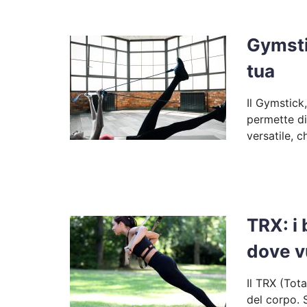
Gymstic
tua
Il Gymstick
permette di
versatile, 
TRX: i 
dove v
Il TRX (Tot
del corpo. 