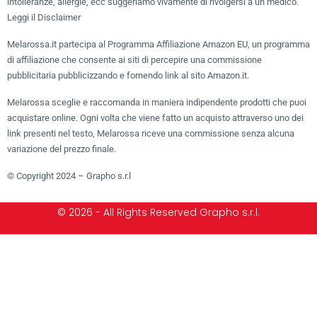
intolleranze, allergie, ecc suggeriamo vivamente di rivolgersi a un medico.
Leggi il Disclaimer
Melarossa.it partecipa al Programma Affiliazione Amazon EU, un programma
di affiliazione che consente ai siti di percepire una commissione
pubblicitaria pubblicizzando e fornendo link al sito Amazon.it.
Melarossa sceglie e raccomanda in maniera indipendente prodotti che puoi
acquistare online. Ogni volta che viene fatto un acquisto attraverso uno dei
link presenti nel testo, Melarossa riceve una commissione senza alcuna
variazione del prezzo finale.
© Copyright 2024 – Grapho s.r.l
© 2026 - All Rights Reserved Grapho s.r.l.