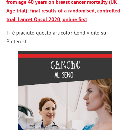
from age 40 years on breast cancer mortality (UK
Age trial): final results of a randomised, controlled
trial. Lancet Oncol 2020, online first
Ti è piaciuto questo articolo? Condividilo su
Pinterest.