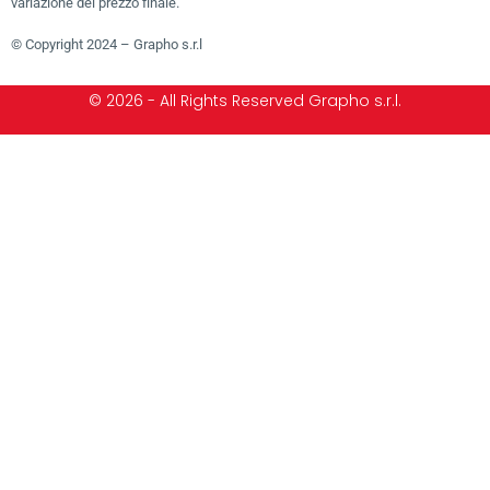
variazione del prezzo finale.
© Copyright 2024 – Grapho s.r.l
© 2026 - All Rights Reserved Grapho s.r.l.