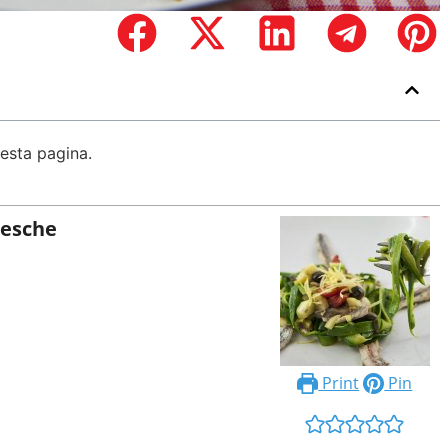
uesta pagina.
resche
Print
Pin