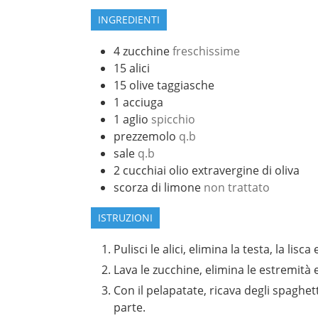
INGREDIENTI
4
zucchine
freschissime
15
alici
15
olive taggiasche
1
acciuga
1
aglio
spicchio
prezzemolo
q.b
sale
q.b
2
cucchiai
olio extravergine di oliva
scorza di limone
non trattato
ISTRUZIONI
Pulisci le alici, elimina la testa, la lisca
Lava le zucchine, elimina le estremità 
Con il pelapatate, ricava degli spaghett
parte.