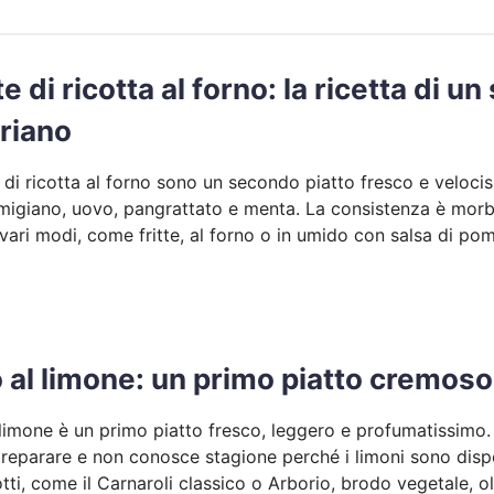
e di ricotta al forno: la ricetta di u
riano
 di ricotta al forno sono un secondo piatto fresco e veloc
rmigiano, uovo, pangrattato e menta. La consistenza è mo
 vari modi, come fritte, al forno o in umido con salsa di po
o al limone: un primo piatto cremos
al limone è un primo piatto fresco, leggero e profumatissimo.
reparare e non conosce stagione perché i limoni sono disponi
otti, come il Carnaroli classico o Arborio, brodo vegetale, o