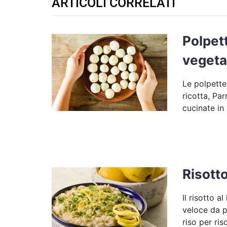
ARTICOLI CORRELATI
Polpett
vegeta
Le polpette
ricotta, Pa
cucinate in
Risott
Il risotto 
veloce da p
riso per ris