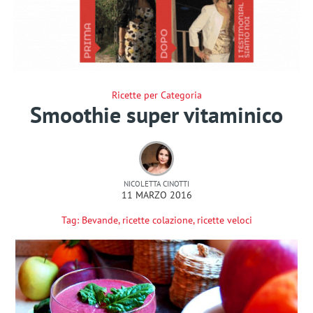
Ricette per Categoria
Smoothie super vitaminico
NICOLETTA CINOTTI
11 MARZO 2016
Tag:
Bevande
,
ricette colazione
,
ricette veloci