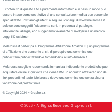
Il contenuto di questo sito è puramente informativo e in nessun modo può
essere inteso come sostitutivo di una consultazione medica con personale
specializzato. Invitiamo gli utenti a seguire i consigli di www.melarossa.it
solo se sono soggetti fisicamente sani. In presenza di patologie,
intolleranze, allergie, ecc suggeriamo vivamente di rivolgersi a un medico.
Leggi il Disclaimer
Melarossa.it partecipa al Programma Affiliazione Amazon EU, un programma
di affiliazione che consente ai siti di percepire una commissione
pubblicitaria pubblicizzando e fornendo link al sito Amazon.it.
Melarossa sceglie e raccomanda in maniera indipendente prodotti che puoi
acquistare online. Ogni volta che viene fatto un acquisto attraverso uno dei
link presenti nel testo, Melarossa riceve una commissione senza alcuna
variazione del prezzo finale.
© Copyright 2024 – Grapho s.r.l
© 2026 - All Rights Reserved Grapho s.r.l.