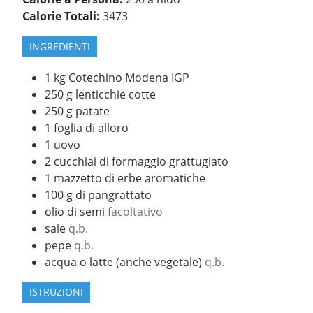
Calorie Totali:
3473
INGREDIENTI
1
kg
Cotechino Modena IGP
250
g
lenticchie cotte
250
g
patate
1
foglia di alloro
1
uovo
2
cucchiai di formaggio grattugiato
1
mazzetto di erbe aromatiche
100
g
di pangrattato
olio di semi
facoltativo
sale
q.b.
pepe
q.b.
acqua o latte (anche vegetale)
q.b.
ISTRUZIONI