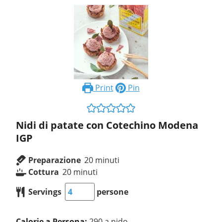
Print
Pin
Nidi di patate con Cotechino Modena
IGP
Preparazione
20
minuti
Cottura
20
minuti
Servings
persone
Calorie a Persona:
290 a nido