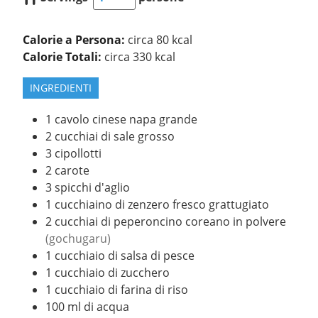
Calorie a Persona:
circa 80 kcal
Calorie Totali:
circa 330 kcal
INGREDIENTI
1
cavolo cinese napa grande
2
cucchiai
di sale grosso
3
cipollotti
2
carote
3
spicchi
d'aglio
1
cucchiaino
di zenzero fresco grattugiato
2
cucchiai
di peperoncino coreano in polvere
(gochugaru)
1
cucchiaio
di salsa di pesce
1
cucchiaio
di zucchero
1
cucchiaio
di farina di riso
100
ml
di acqua