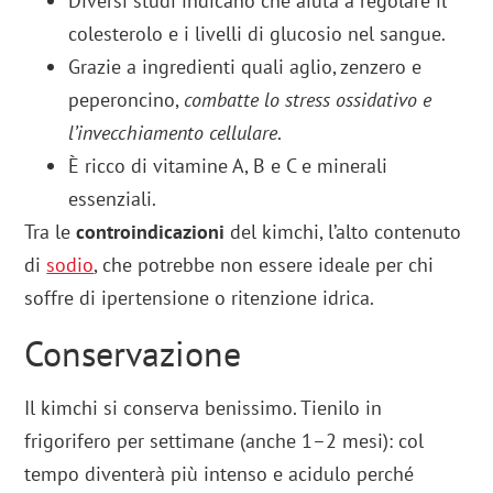
Diversi studi indicano che aiuta a regolare il
colesterolo e i livelli di glucosio nel sangue.
Grazie a ingredienti quali aglio, zenzero e
peperoncino,
combatte lo stress ossidativo e
l’invecchiamento cellulare
.
È ricco di vitamine A, B e C e minerali
essenziali.
Tra le
controindicazioni
del kimchi, l’alto contenuto
di
sodio
, che potrebbe non essere ideale per chi
soffre di ipertensione o ritenzione idrica.
Conservazione
Il kimchi si conserva benissimo. Tienilo in
frigorifero per settimane (anche 1–2 mesi): col
tempo diventerà più intenso e acidulo perché