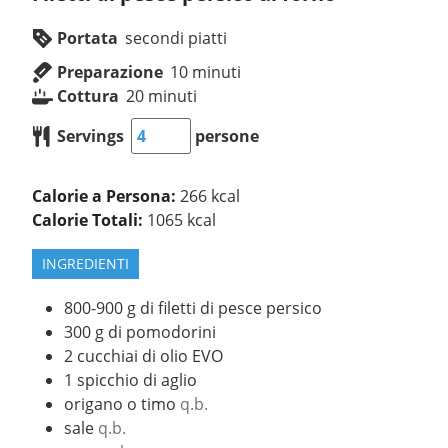
Portata
secondi piatti
Preparazione
10
minuti
Cottura
20
minuti
Servings
persone
Calorie a Persona:
266 kcal
Calorie Totali:
1065 kcal
INGREDIENTI
800-900
g
di filetti di pesce persico
300
g
di pomodorini
2
cucchiai
di olio EVO
1
spicchio
di aglio
origano o timo
q.b.
sale
q.b.