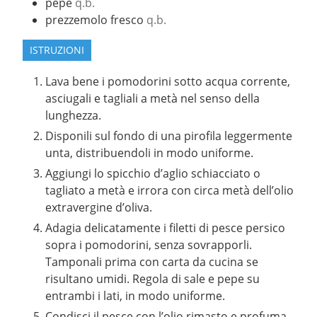
pepe
q.b.
prezzemolo fresco
q.b.
ISTRUZIONI
Lava bene i pomodorini sotto acqua corrente,
asciugali e tagliali a metà nel senso della
lunghezza.
Disponili sul fondo di una pirofila leggermente
unta, distribuendoli in modo uniforme.
Aggiungi lo spicchio d’aglio schiacciato o
tagliato a metà e irrora con circa metà dell’olio
extravergine d’oliva.
Adagia delicatamente i filetti di pesce persico
sopra i pomodorini, senza sovrapporli.
Tamponali prima con carta da cucina se
risultano umidi. Regola di sale e pepe su
entrambi i lati, in modo uniforme.
Condisci il pesce con l’olio rimasto e profuma