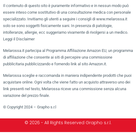
Il contenuto di questo sito è puramente informativo e in nessun modo può
essere inteso come sostitutivo di una consultazione medica con personale
specializzato. Invitiamo gli utenti a seguire i consigli di www.melarossa.it
solo se sono soggetti fisicamente sani. In presenza di patologie,
intolleranze, allergie, ecc suggeriamo vivamente di rivolgersi a un medico.
Leggi il Disclaimer
Melarossa.it partecipa al Programma Affiliazione Amazon EU, un programma
di affiliazione che consente ai siti di percepire una commissione
pubblicitaria pubblicizzando e fornendo link al sito Amazon.it.
Melarossa sceglie e raccomanda in maniera indipendente prodotti che puoi
acquistare online. Ogni volta che viene fatto un acquisto attraverso uno dei
link presenti nel testo, Melarossa riceve una commissione senza alcuna
variazione del prezzo finale.
© Copyright 2024 – Grapho s.r.l
© 2026 - All Rights Reserved Grapho s.r.l.