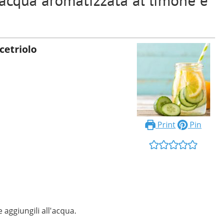
’acqua aromatizzata al limone e
cetriolo
Print
Pin
 e aggiungili all'acqua.