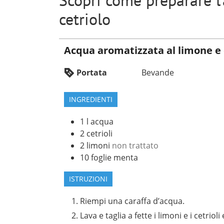
Scopri come preparare l
cetriolo
Acqua aromatizzata al limone e 
Portata
Bevande
INGREDIENTI
1
l
acqua
2
cetrioli
2
limoni
non trattato
10
foglie
menta
ISTRUZIONI
Riempi una caraffa d’acqua.
Lava e taglia a fette i limoni e i cetrioli