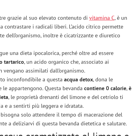
ltre grazie al suo elevato contenuto di
vitamina C
, è un
 contrastare i radicali liberi. L’acido citrico permette
e dell’organismo, inoltre è cicatrizzante e diuretico
gue una dieta ipocalorica, perché oltre ad essere
o tartarico
, un acido organico che, associato ai
n vengano assimilati dall’organismo.
sto inconfondibile a questa
acqua detox
, dona le
 che le appartengono. Questa bevanda
contiene 0 calorie
,
è
ieta
, le proprietà drenanti del limone e del cetriolo ti
 e a sentirti più leggera e idratata.
, bisogna solo attendere il tempo di macerazione del
nte a deliziarvi di questa bevanda dietetica e salutare.