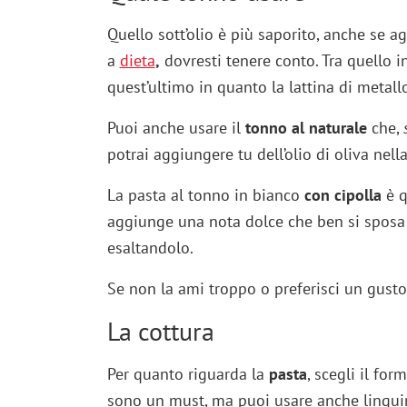
Quello sott’olio è più saporito, anche se 
a
dieta
,
dovresti tenere conto. Tra quello in
quest’ultimo in quanto la lattina di metall
Puoi anche usare il
tonno al naturale
che,
potrai aggiungere tu dell’olio di oliva nell
La pasta al tonno in bianco
con cipolla
è q
aggiunge una nota dolce che ben si sposa
esaltandolo.
Se non la ami troppo o preferisci un gusto 
La cottura
Per quanto riguarda la
pasta
, scegli il fo
sono un must, ma puoi usare anche linguin