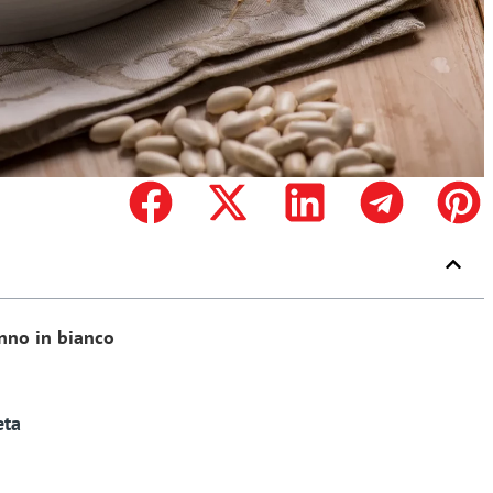
nno in bianco
eta