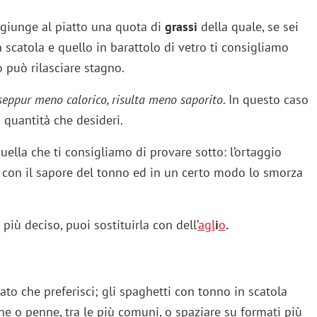
aggiunge al piatto una quota di
grassi
della quale, se sei
 scatola e quello in barattolo di vetro ti consigliamo
o può rilasciare stagno.
seppur meno calorico, risulta meno saporito
. In questo caso
a quantità che desideri.
uella che ti consigliamo di provare sotto: l’ortaggio
 con il sapore del tonno ed in un certo modo lo smorza
più deciso, puoi sostituirla con dell’
agl
i
o
.
rmato che preferisci; gli spaghetti con tonno in scatola
e o penne, tra le più comuni, o spaziare su formati più