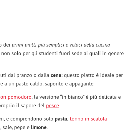
no dei
primi piatti più semplici e veloci della cucina
 non solo per gli studenti fuori sede ai quali in genere
uti dal pranzo o dalla
cena
: questo piatto è ideale per
e a un pasto caldo, saporito e appagante.
 con pomodoro
, la versione “in bianco” è più delicata e
proprio il sapore del
pesce
.
imi, e comprendono solo
pasta,
tonno in scatola
a
, sale, pepe e
limone
.