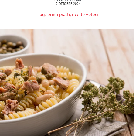
2 OTTOBRE 2024
Tag:
primi piatti
,
ricette veloci