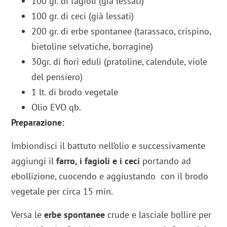
100 gr. di fagioli (già lessati)
100 gr. di ceci (già lessati)
200 gr. di erbe spontanee (tarassaco, crispino,
bietoline selvatiche, borragine)
30gr. di fiori eduli (pratoline, calendule, viole
del pensiero)
1 lt. di brodo vegetale
Olio EVO qb.
Preparazione:
Imbiondisci il battuto nell’olio e successivamente
aggiungi il
farro, i fagioli e i ceci
portando ad
ebollizione, cuocendo e aggiustando con il brodo
vegetale per circa 15 min.
Versa le
erbe spontanee
crude e lasciale bollire per