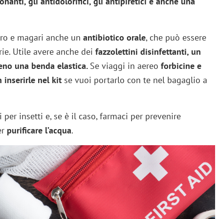
nanti, gli antidolorifici, gli antipiretici e anche una
ro e magari anche un
antibiotico orale
, che può essere
ie. Utile avere anche dei
fazzolettini disinfettanti, un
eno una benda elastica.
Se viaggi in aereo
forbicine e
inserirle nel kit
se vuoi portarlo con te nel bagaglio a
i per insetti e, se è il caso, farmaci per prevenire
er
purificare l’acqua
.