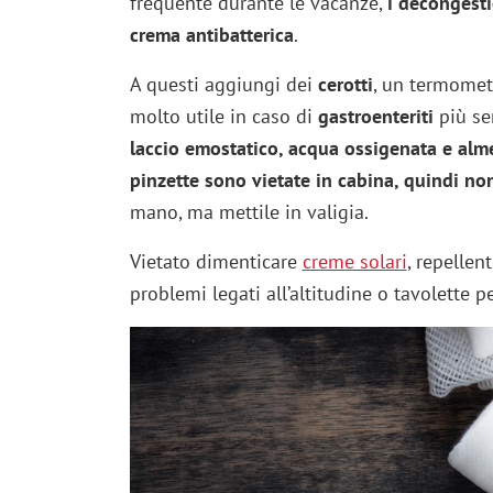
frequente durante le vacanze,
i decongestio
crema antibatterica
.
A questi aggiungi dei
cerotti
, un termomet
molto utile in caso di
gastroenteriti
più ser
laccio emostatico, acqua ossigenata e alm
pinzette sono vietate in cabina, quindi non 
mano, ma mettile in valigia.
Vietato dimenticare
creme solari
, repellent
problemi legati all’altitudine o tavolette p