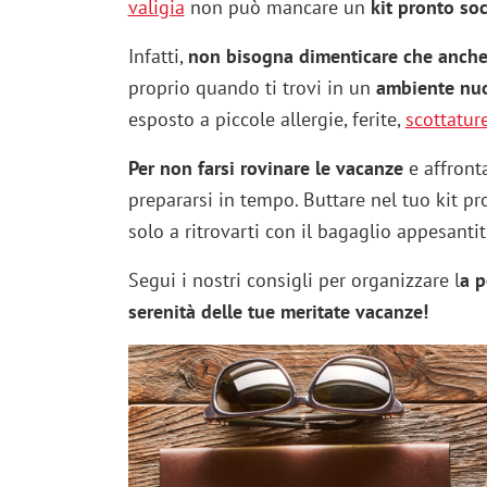
valigia
non può mancare un
kit pronto so
Infatti,
non bisogna dimenticare che anche
proprio quando ti trovi in un
ambiente nu
esposto a piccole allergie, ferite,
scottatur
Per non farsi rovinare le vacanze
e affronta
prepararsi in tempo. Buttare nel tuo kit pr
solo a ritrovarti con il bagaglio appesanti
Segui i nostri consigli per organizzare l
a p
serenità delle tue meritate vacanze!