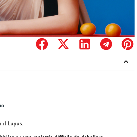
io
 il Lupus
.