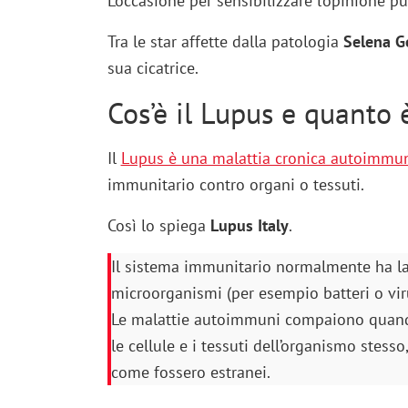
L’occasione per sensibilizzare l’opinione 
Tra le star affette dalla patologia
Selena 
sua cicatrice.
Cos’è il Lupus e quanto 
Il
Lupus è una malattia cronica autoimmu
immunitario contro organi o tessuti.
Così lo spiega
Lupus Italy
.
Il sistema immunitario normalmente ha la 
microorganismi (per esempio batteri o viru
Le malattie autoimmuni compaiono quando
le cellule e i tessuti dell’organismo stess
come fossero estranei.