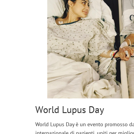
World Lupus Day
World Lupus Day è un evento promosso d
internazionale di pazienti, uniti per miglio