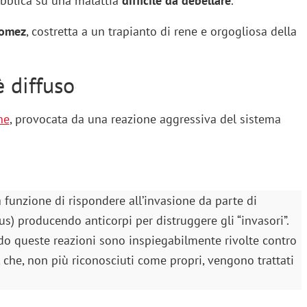
pubblica su una malattia
difficile da debellare
.
Gomez
, costretta a un trapianto di rene e orgogliosa della
è diffuso
ne
, provocata da una reazione aggressiva del sistema
funzione di rispondere all’invasione da parte di
s) producendo anticorpi per distruggere gli “invasori”.
 queste reazioni sono inspiegabilmente rivolte contro
o, che, non più riconosciuti come propri, vengono trattati