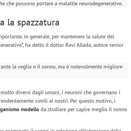
che che possono portare a malattie neurodegenerative.
na la spazzatura
mportante, in generale, per mantenere la salute del
enerative”, ha detto il dottor Ravi Allada, autore senior
durante la veglia e il sonno, ma è notevolmente migliore
 molto diversi dagli umani, i neuroni che governano i
endentemente simili ai nostri. Per questo motivo, i
rganismo modello
da studiare per capire meglio il sonno
o esaminato il sonno in relazione all’estensione della