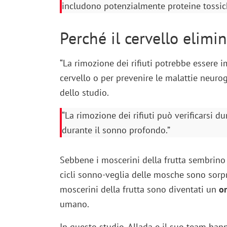
includono potenzialmente proteine ​​tossi
Perché il cervello elimi
“La rimozione dei rifiuti potrebbe essere i
cervello o per prevenire le malattie neurog
dello studio.
“La rimozione dei rifiuti può verificarsi 
durante il sonno profondo.”
Sebbene i moscerini della frutta sembrino
cicli sonno-veglia delle mosche sono sorpr
moscerini della frutta sono diventati un
o
umano.
In questo studio, Allada e il suo team hann