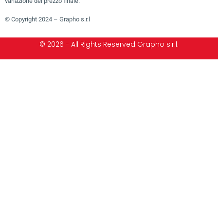
variazione del prezzo finale.
© Copyright 2024 – Grapho s.r.l
© 2026 - All Rights Reserved Grapho s.r.l.