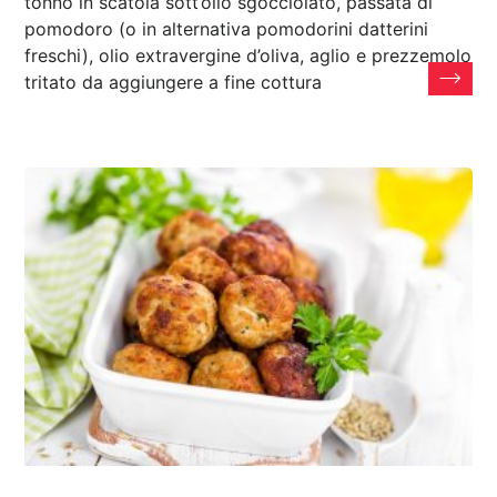
tonno in scatola sott’olio sgocciolato, passata di
pomodoro (o in alternativa pomodorini datterini
freschi), olio extravergine d’oliva, aglio e prezzemolo
tritato da aggiungere a fine cottura