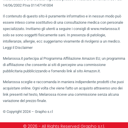
14/06/2002 P.Iva 01147141004
Il contenuto di questo sito è puramente informativo e in nessun modo può
essere inteso come sostitutivo di una consultazione medica con personale
specializzato. Invitiamo gli utenti a seguire i consigli di www.melarossa.it
solo se sono soggetti fisicamente sani. In presenza di patologie,
intolleranze, allergie, ecc suggeriamo vivamente di rivolgersi a un medico.
Leggi il Disclaimer
Melarossa.it partecipa al Programma Affiliazione Amazon EU, un programma
di affiliazione che consente ai siti di percepire una commissione
pubblicitaria pubblicizzando e fornendo link al sito Amazon.it.
Melarossa sceglie e raccomanda in maniera indipendente prodotti che puoi
acquistare online. Ogni volta che viene fatto un acquisto attraverso uno dei
link presenti nel testo, Melarossa riceve una commissione senza alcuna
variazione del prezzo finale.
© Copyright 2024 – Grapho s.r.l
© 2026 - All Rights Reserved Grapho s.r.l.