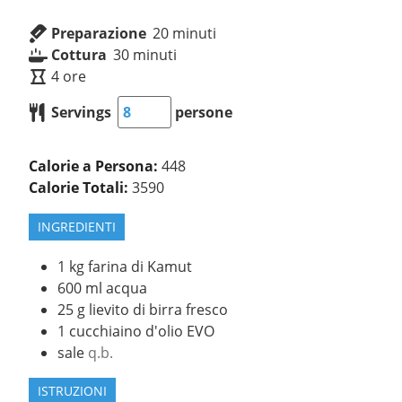
Preparazione
20
minuti
Cottura
30
minuti
4
ore
Servings
persone
Calorie a Persona:
448
Calorie Totali:
3590
INGREDIENTI
1
kg
farina di Kamut
600
ml
acqua
25
g
lievito di birra fresco
1
cucchiaino d'olio EVO
sale
q.b.
ISTRUZIONI