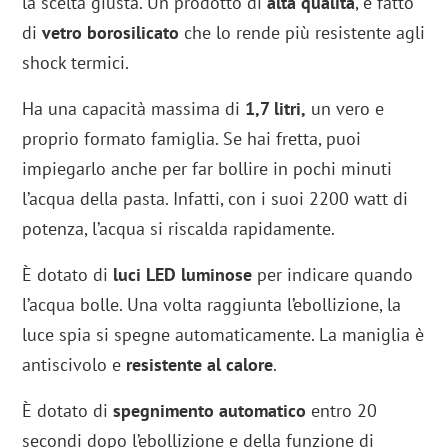
la scelta giusta. Un prodotto di
alta qualità
, è fatto
di
vetro borosilicato
che lo rende più resistente agli
shock termici.
Ha una capacità massima di
1,7 litri,
un vero e
proprio formato famiglia. Se hai fretta, puoi
impiegarlo anche per far bollire in pochi minuti
l’acqua della pasta. Infatti, con i suoi 2200 watt di
potenza, l’acqua si riscalda rapidamente.
È dotato di
luci LED luminose
per indicare quando
l’acqua bolle. Una volta raggiunta l’ebollizione, la
luce spia si spegne automaticamente. La maniglia è
antiscivolo e
resistente al calore
.
È dotato di
spegnimento automatico
entro 20
secondi dopo l’ebollizione e della funzione di